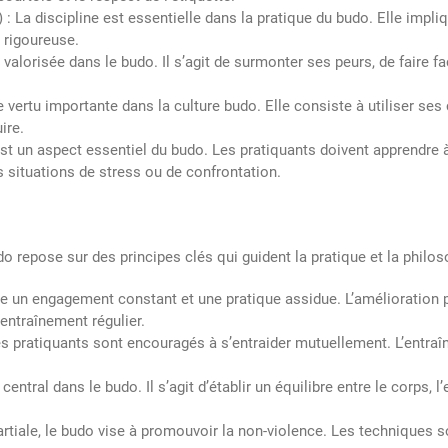
i) : La discipline est essentielle dans la pratique du budo. Elle impli
 rigoureuse.
valorisée dans le budo. Il s’agit de surmonter ses peurs, de faire fa
une vertu importante dans la culture budo. Elle consiste à utiliser s
ire.
i est un aspect essentiel du budo. Les pratiquants doivent apprendre 
 situations de stress ou de confrontation.
o repose sur des principes clés qui guident la pratique et la philos
te un engagement constant et une pratique assidue. L’amélioration 
 entraînement régulier.
les pratiquants sont encouragés à s’entraider mutuellement. L’entraî
ntral dans le budo. Il s’agit d’établir un équilibre entre le corps, l
rtiale, le budo vise à promouvoir la non-violence. Les techniques so