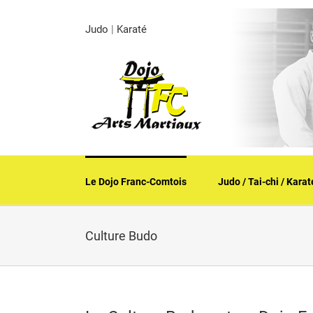
Skip
to
Judo
|
Karaté
content
Le Dojo Franc-Comtois
Judo / Tai-chi / Karat
Culture Budo