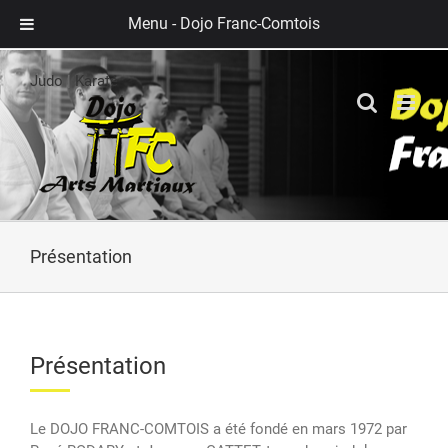
Menu -
Dojo Franc-Comtois
Skip
to
Judo
|
Karaté
content
Présentation
Présentation
Le DOJO FRANC-COMTOIS a été fondé en mars 1972 par