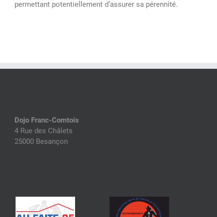
permettant potentiellement d’assurer sa pérennité.
Dojo Franc-Comtois
4 Rue des Châlets
25000 Besançon